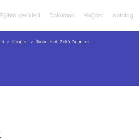
Eğitim İçerikleri
Doküman
Mağaza
Katalog
eri
>
Kitaplar
>
İlkokul Aktif Zekâ Oyunları