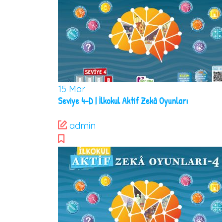
15
Mar
Seviye 4-D | İlkokul Aktif Zekâ Oyunları
admin