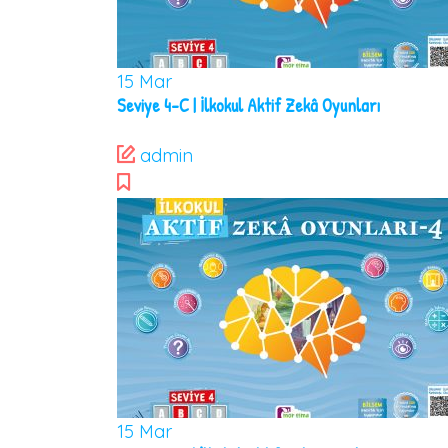
15
Mar
Seviye 4-C | İlkokul Aktif Zekâ Oyunları
admin
15
Mar