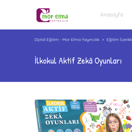
Anasayfa
Dijital Eğitim - Mor Elma Yayıncılık
>
Eğitim İçerikl
İlkokul Aktif Zekâ Oyunları