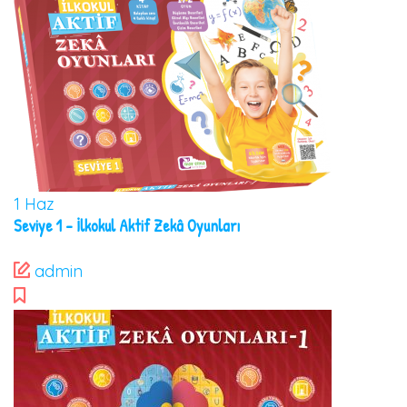
1
Haz
Seviye 1 – İlkokul Aktif Zekâ Oyunları
admin