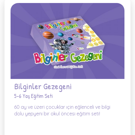
Bilginler Gezegeni
5-6 Yaş Eğitim Seti
60 ay ve üzeri çocuklar ıçin eğlenceli ve bilgi
dolu yepyeni bir okul öncesi eğitim seti!