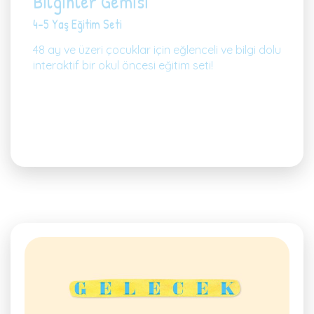
Bilginler Gemisi
4-5 Yaş Eğitim Seti
48 ay ve üzeri çocuklar için eğlenceli ve bilgi dolu
interaktif bir okul öncesi eğitim seti!