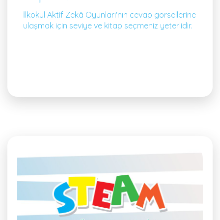
İlkokul Aktif Zekâ Oyunları'nın cevap görsellerine
ulaşmak için seviye ve kitap seçmeniz yeterlidir.