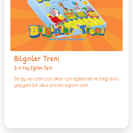
Bilginler Treni
3-4 Yaş Eğitim Seti
36 ay ve üzeri çocuklar için eğlenceli ve bilgi dolu
yepyeni bir okul öncesi eğitim seti!