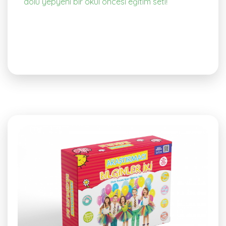
dolu yepyeni bir okul öncesi eğitim seti!