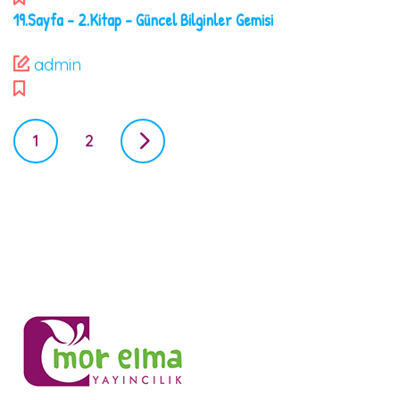
19.Sayfa – 2.Kitap – Güncel Bilginler Gemisi
admin
P
1
2
o
s
t
s
n
a
v
i
g