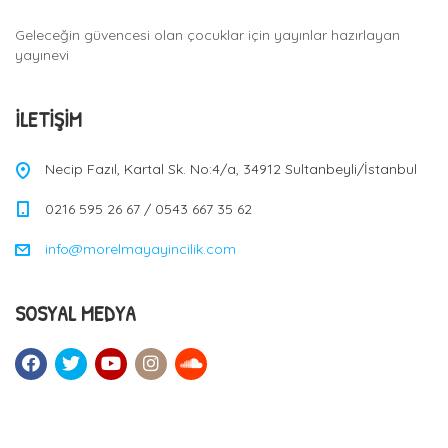
a
Geleceğin güvencesi olan çocuklar için yayınlar hazırlayan
t
yayınevi
i
o
İLETIŞIM
n
Necip Fazıl, Kartal Sk. No:4/a, 34912 Sultanbeyli/İstanbul
0216 595 26 67 / 0543 667 35 62
info@morelmayayincilik.com
SOSYAL MEDYA