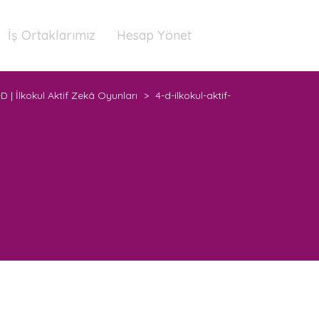
İş Ortaklarımız
Hesap Yönet
D | İlkokul Aktif Zekâ Oyunları
>
4-d-ilkokul-aktif-