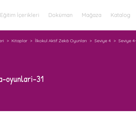
Eğitim İçerikleri
Doküman
Mağaza
Katalog
eri
>
Kitaplar
>
İlkokul Aktif Zekâ Oyunları
>
Seviye 4
>
Seviye 4-
a-oyunlari-31