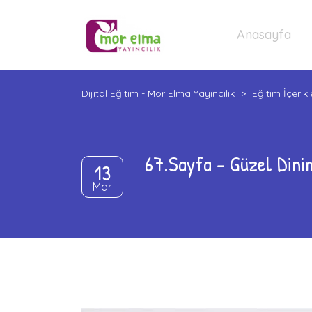
Anasayfa
Dijital Eğitim - Mor Elma Yayıncılık
>
Eğitim İçerikl
67.Sayfa – Güzel Dini
13
Mar