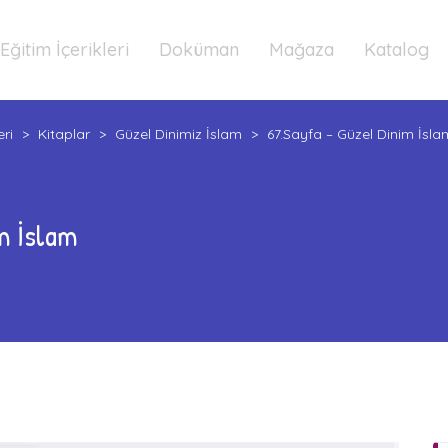
Eğitim İçerikleri
Doküman
Mağaza
Katalog
eri
>
Kitaplar
>
Güzel Dinimiz İslam
>
67.Sayfa – Güzel Dinim İsla
m İslam