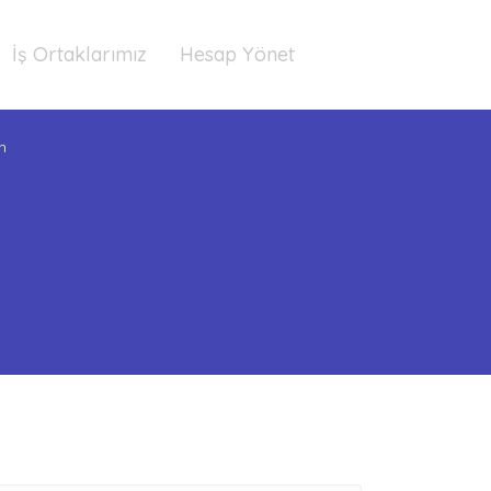
İş Ortaklarımız
Hesap Yönet
m