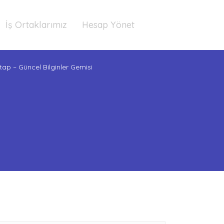
İş Ortaklarımız
Hesap Yönet
itap – Güncel Bilginler Gemisi