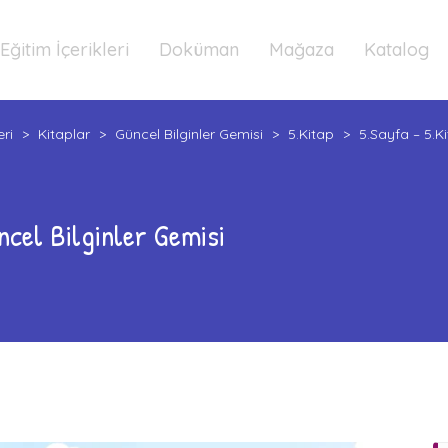
Eğitim İçerikleri
Doküman
Mağaza
Katalog
eri
>
Kitaplar
>
Güncel Bilginler Gemisi
>
5.Kitap
>
5.Sayfa – 5.K
ncel Bilginler Gemisi