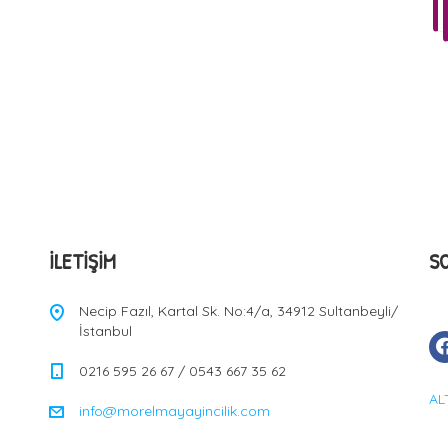
İLETIŞIM
S
Necip Fazıl, Kartal Sk. No:4/a, 34912 Sultanbeyli/
İstanbul
0216 595 26 67 / 0543 667 35 62
AL
info@morelmayayincilik.com