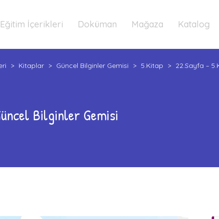
Eğitim İçerikleri
Doküman
Mağaza
Katalog
eri
>
Kitaplar
>
Güncel Bilginler Gemisi
>
5.Kitap
>
22.Sayfa – 5.
Güncel Bilginler Gemisi