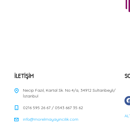
İLETIŞIM
S
Necip Fazıl, Kartal Sk. No:4/a, 34912 Sultanbeyli/
İstanbul
0216 595 26 67 / 0543 667 35 62
AL
info@morelmayayincilik.com