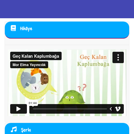
Hikâye
Şarkı