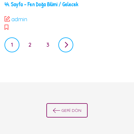
44. Sayfa – Fen Doğa Bilimi / Gelecek
admin
P
1
2
3
o
s
t
s
n
a
v
GERİ DÖN
i
g