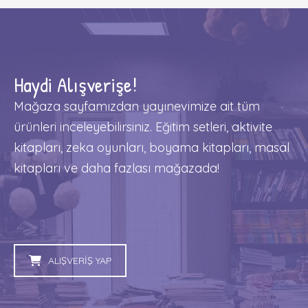
a
t
i
o
Haydi Alışverişe!
n
Mağaza sayfamızdan yayınevimize ait tüm
ürünleri inceleyebilirsiniz. Eğitim setleri, aktivite
kitapları, zeka oyunları, boyama kitapları, masal
kitapları ve daha fazlası mağazada!
ALIŞVERİŞ YAP