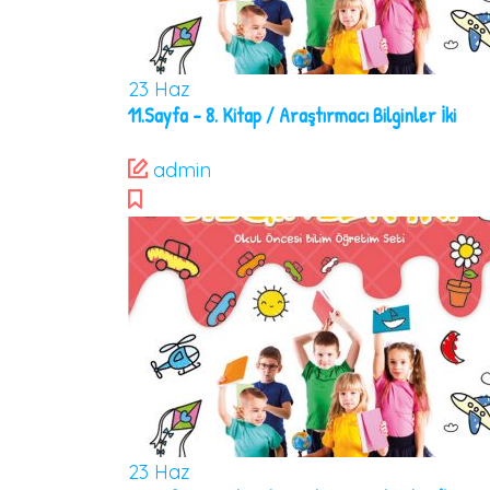
23
Haz
11.Sayfa – 8. Kitap / Araştırmacı Bilginler İki
admin
23
Haz