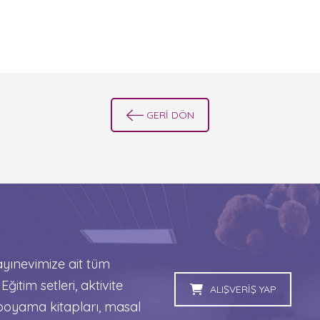
GERİ DÖN
ınevimize ait tüm
 Eğitim setleri, aktivite
ALIŞVERİŞ YAP
, boyama kitapları, masal