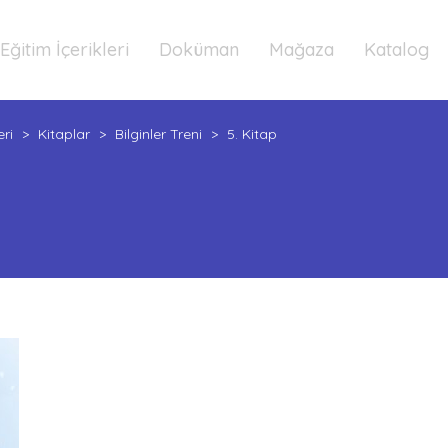
Eğitim İçerikleri
Doküman
Mağaza
Katalog
eri
>
Kitaplar
>
Bilginler Treni
>
5. Kitap