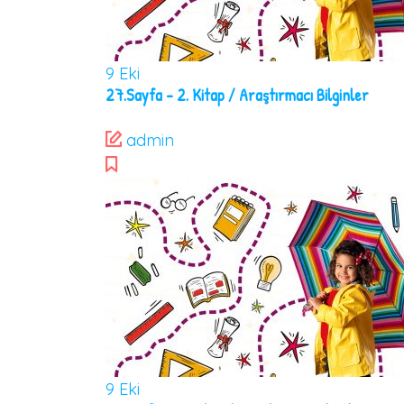
9
Eki
27.Sayfa – 2. Kitap / Araştırmacı Bilginler
admin
9
Eki