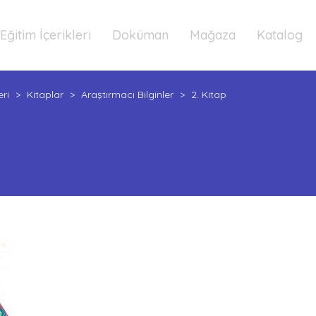
Eğitim İçerikleri
Doküman
Mağaza
Katalog
eri
>
Kitaplar
>
Araştırmacı Bilginler
>
2. Kitap