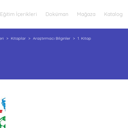
Eğitim İçerikleri
Doküman
Mağaza
Katalog
eri
>
Kitaplar
>
Araştırmacı Bilginler
>
1. Kitap