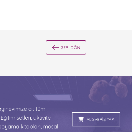
GERİ DÖN
ınevimize ait tüm
 Eğitim setleri, aktivite
ALIŞVERİŞ YAP
, boyama kitapları, masal