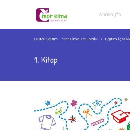
Anasayfa
Dijital Eğitim - Mor Elma Yayıncılık
>
Eğitim İçerikl
1. Kitap