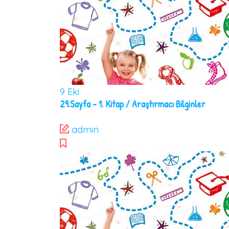
9
Eki
29.Sayfa – 1. Kitap / Araştırmacı Bilginler
admin