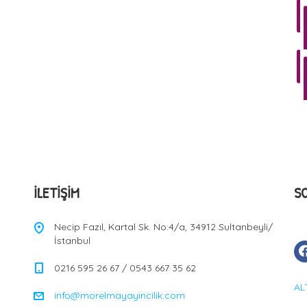
İLETIŞIM
S
Necip Fazıl, Kartal Sk. No:4/a, 34912 Sultanbeyli/
İstanbul
0216 595 26 67 / 0543 667 35 62
AL
info@morelmayayincilik.com