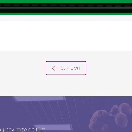
GERİ DÖN
ınevimize ait tüm