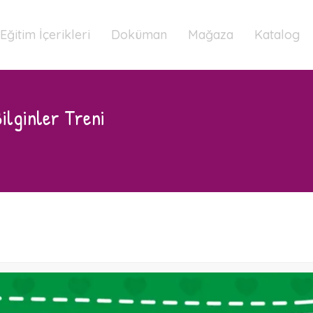
Eğitim İçerikleri
Doküman
Mağaza
Katalog
Bilginler Treni