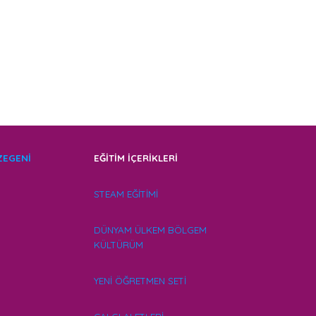
EZEGENİ
EĞİTİM İÇERİKLERİ
STEAM EĞİTİMİ
DÜNYAM ÜLKEM BÖLGEM
KÜLTÜRÜM
YENİ ÖĞRETMEN SETİ