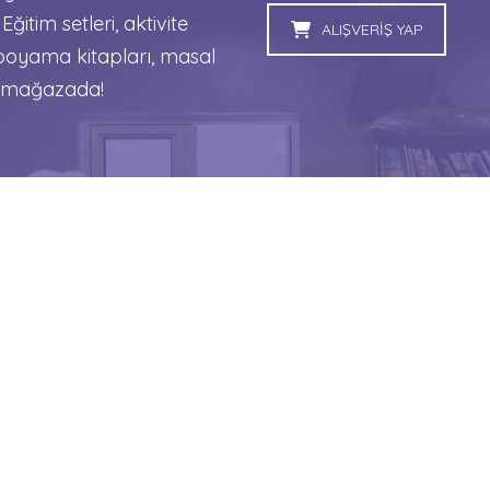
 Eğitim setleri, aktivite
ALIŞVERİŞ YAP
, boyama kitapları, masal
sı mağazada!