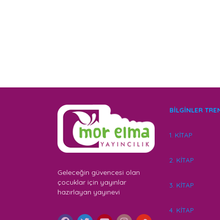
BİLGİNLER TRE
1. KİTAP
2. KİTAP
Geleceğin güvencesi olan
çocuklar için yayınlar
3. KİTAP
hazırlayan yayınevi
4. KİTAP