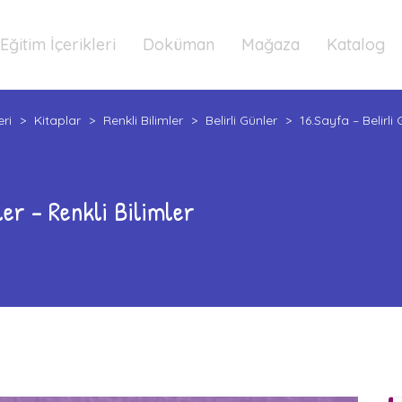
Eğitim İçerikleri
Doküman
Mağaza
Katalog
eri
>
Kitaplar
>
Renkli Bilimler
>
Belirli Günler
>
16.Sayfa – Belirli 
ler – Renkli Bilimler