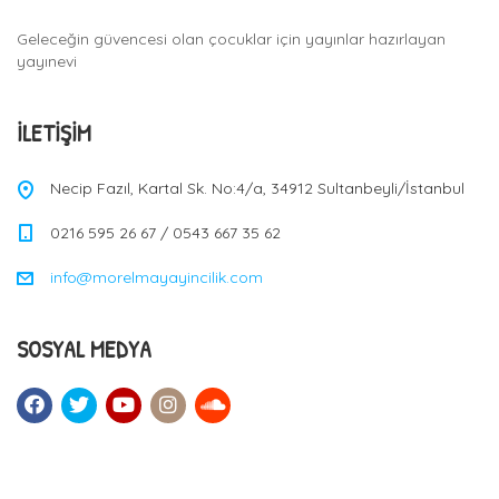
a
Geleceğin güvencesi olan çocuklar için yayınlar hazırlayan
t
yayınevi
i
o
İLETIŞIM
n
Necip Fazıl, Kartal Sk. No:4/a, 34912 Sultanbeyli/İstanbul
0216 595 26 67 / 0543 667 35 62
info@morelmayayincilik.com
SOSYAL MEDYA