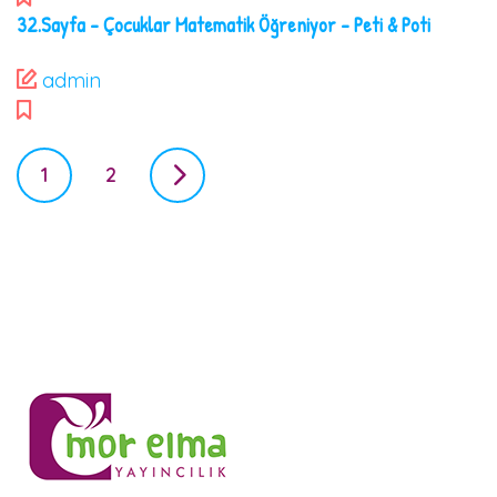
32.Sayfa – Çocuklar Matematik Öğreniyor – Peti & Poti
admin
P
1
2
o
s
t
s
n
a
v
i
g