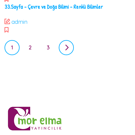
33.Sayfa – Çevre ve Doğa Bilimi – Renkli Bilimler
admin
P
1
2
3
o
s
t
s
n
a
v
i
g