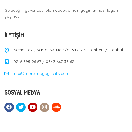
a
Geleceğin güvencesi olan çocuklar için yayınlar hazırlayan
t
yayınevi
i
o
İLETIŞIM
n
Necip Fazıl, Kartal Sk. No:4/a, 34912 Sultanbeyli/İstanbul
0216 595 26 67 / 0543 667 35 62
info@morelmayayincilik.com
SOSYAL MEDYA