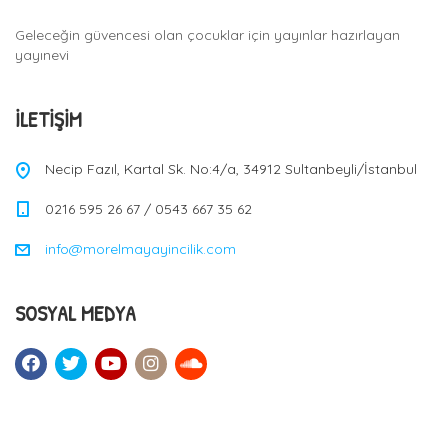
a
Geleceğin güvencesi olan çocuklar için yayınlar hazırlayan
t
yayınevi
i
o
İLETIŞIM
n
Necip Fazıl, Kartal Sk. No:4/a, 34912 Sultanbeyli/İstanbul
0216 595 26 67 / 0543 667 35 62
info@morelmayayincilik.com
SOSYAL MEDYA