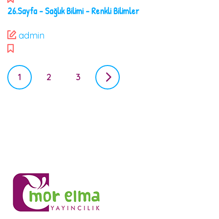
26.Sayfa – Sağlık Bilimi – Renkli Bilimler
admin
P
1
2
3
o
s
t
s
n
a
v
i
g