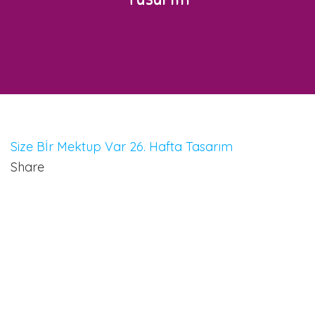
Size Bİr Mektup Var 26. Hafta Tasarım
Share