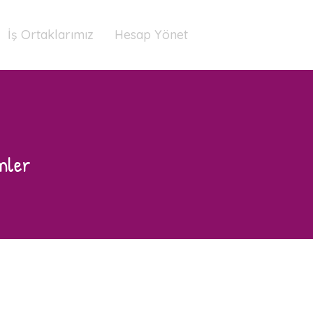
İş Ortaklarımız
Hesap Yönet
imler