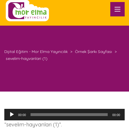
Dijital Eğitim - Mor Elma Yayıncılık
>
Örnek Şarkı Sayfası
>
sevelim-hayvanlari (1)
Ses
00:00
00:00
oynatıcı
“sevelim-hayvanlari (1)”.