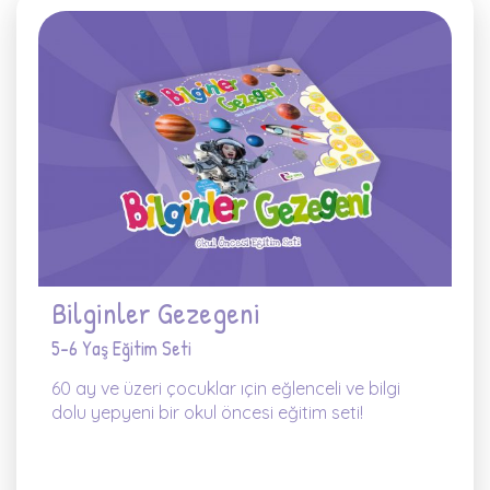
Bilginler Gezegeni
5-6 Yaş Eğitim Seti
60 ay ve üzeri çocuklar ıçin eğlenceli ve bilgi
dolu yepyeni bir okul öncesi eğitim seti!