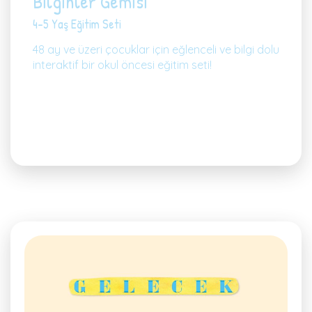
Bilginler Gemisi
4-5 Yaş Eğitim Seti
48 ay ve üzeri çocuklar için eğlenceli ve bilgi dolu
interaktif bir okul öncesi eğitim seti!