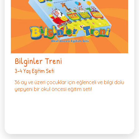
Bilginler Treni
3-4 Yaş Eğitim Seti
36 ay ve üzeri çocuklar için eğlenceli ve bilgi dolu
yepyeni bir okul öncesi eğitim seti!