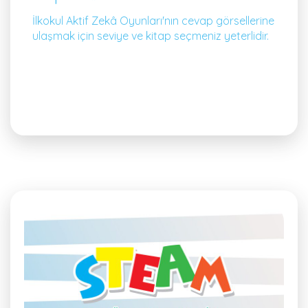
İlkokul Aktif Zekâ Oyunları'nın cevap görsellerine
ulaşmak için seviye ve kitap seçmeniz yeterlidir.