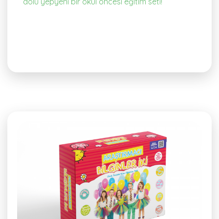
dolu yepyeni bir okul öncesi eğitim seti!