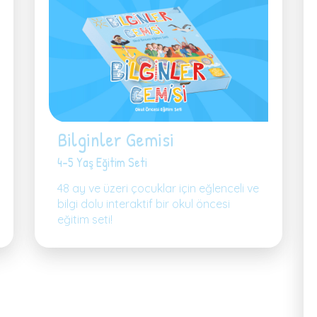
Bilginler Gemisi
4-5 Yaş Eğitim Seti
48 ay ve üzeri çocuklar için eğlenceli ve
bilgi dolu interaktif bir okul öncesi
eğitim seti!