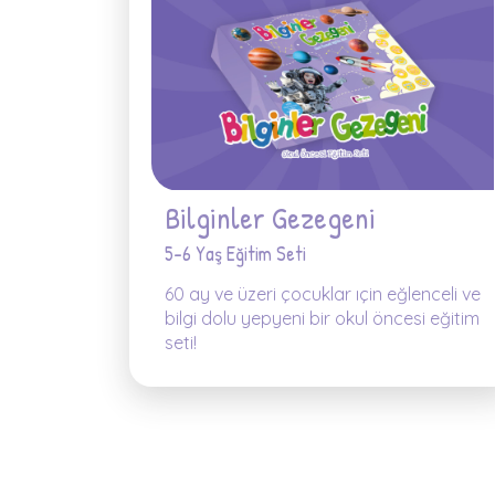
Bilginler Gezegeni
5-6 Yaş Eğitim Seti
60 ay ve üzeri çocuklar ıçin eğlenceli ve
bilgi dolu yepyeni bir okul öncesi eğitim
seti!