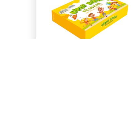
Kıpır Kıpır Bilginler
3-4 Yaş Eğitim Seti
36 ay ve üzeri çocuklar için eğlenceli ve
bilgi dolu yepyeni bir okul öncesi eğitim
seti!