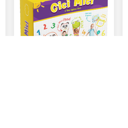
Cici Mici
Okul Öncesi 2-3 Yaş Eğitim Seti
Cici Mici 2-3 Yaş Okul Öncesi Eğitim
Seti’ne ait video içeriklerine ve planlara
ulaşabilirsiniz.