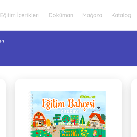
Eğitim İçerikleri
Doküman
Mağaza
Katalog
eri