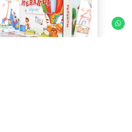
Meraklı Bilginler
4-5 Yaş Eğitim Seti
48 ay ve üzeri çocuklar için eğlenceli ve
bilgi dolu interaktif bir okul öncesi
eğitim seti!