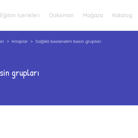
Eğitim İçerikleri
Doküman
Mağaza
Katalog
eri
>
Kitaplar
>
Sağlıklı beslenelim besin grupları
sin grupları