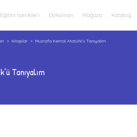
Eğitim İçerikleri
Doküman
Mağaza
Katalog
eri
>
Kitaplar
>
Mustafa Kemal Atatürk’ü Tanıyalım
k’ü Tanıyalım