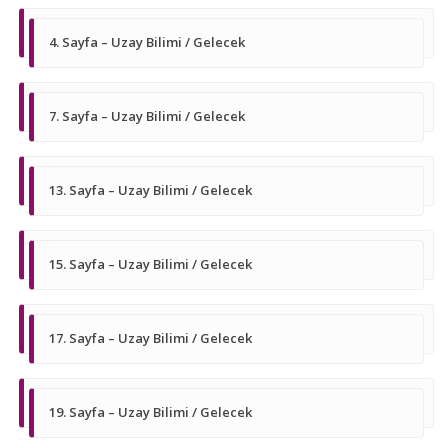
4. Sayfa – Uzay Bilimi / Gelecek
7. Sayfa – Uzay Bilimi / Gelecek
13. Sayfa – Uzay Bilimi / Gelecek
15. Sayfa – Uzay Bilimi / Gelecek
17. Sayfa – Uzay Bilimi / Gelecek
19. Sayfa – Uzay Bilimi / Gelecek