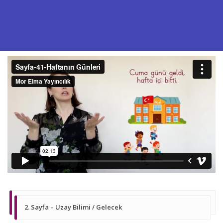
2. Sayfa – Uzay Bilimi / Gelecek