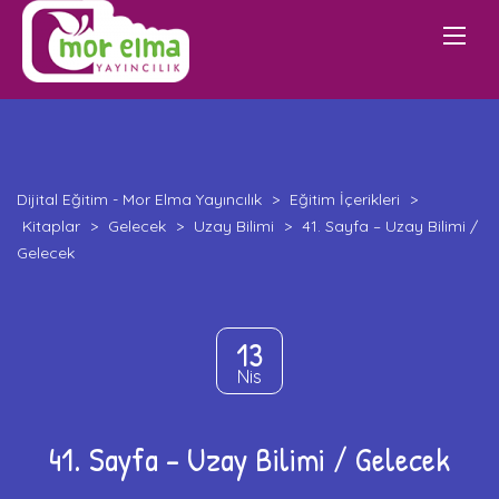
Dijital Eğitim - Mor Elma Yayıncılık
>
Eğitim İçerikleri
>
Kitaplar
>
Gelecek
>
Uzay Bilimi
>
41. Sayfa – Uzay Bilimi /
Gelecek
13
Nis
41. Sayfa – Uzay Bilimi / Gelecek