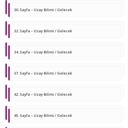
30. Sayfa – Uzay Bilimi / Gelecek
32. Sayfa – Uzay Bilimi / Gelecek
34. Sayfa – Uzay Bilimi / Gelecek
37. Sayfa – Uzay Bilimi / Gelecek
42. Sayfa – Uzay Bilimi / Gelecek
45. Sayfa – Uzay Bilimi / Gelecek