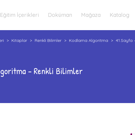
Eğitim İçerikleri
Doküman
Mağaza
Katalog
eri
>
Kitaplar
>
Renkli Bilimler
>
Kodlama Algoritma
>
41.Sayfa 
goritma – Renkli Bilimler