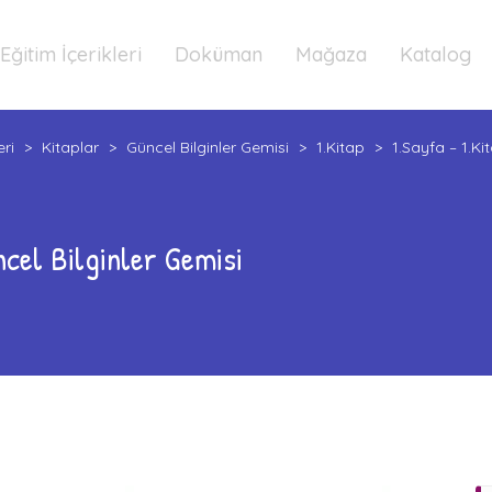
Eğitim İçerikleri
Doküman
Mağaza
Katalog
eri
>
Kitaplar
>
Güncel Bilginler Gemisi
>
1.Kitap
>
1.Sayfa – 1.Ki
ncel Bilginler Gemisi