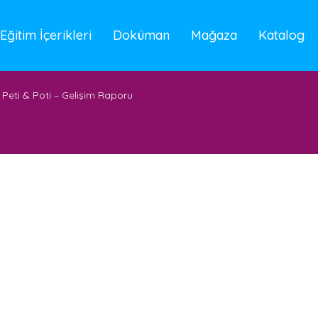
Eğitim İçerikleri
Doküman
Mağaza
Katalog
Peti & Poti – Gelişim Raporu