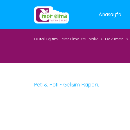
Anasayfa
Dijital Eğitim - Mor Elma Yayıncılık
>
Doküman
>
Peti & Poti - Gelişim Raporu