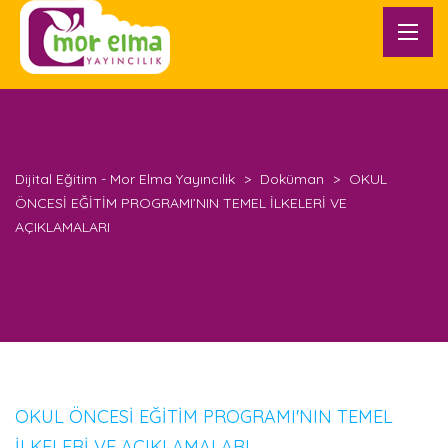
Dijital Eğitim - Mor Elma Yayıncılık
>
Doküman
>
OKUL
ÖNCESİ EĞİTİM PROGRAMI’NIN TEMEL İLKELERİ VE
AÇIKLAMALARI
OKUL ÖNCESİ EĞİTİM PROGRAMI'NIN TEMEL
İLKELERİ VE AÇIKLAMALARI