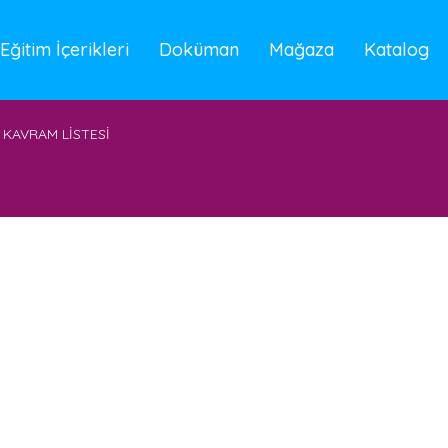
Eğitim İçerikleri
Doküman
Mağaza
Katalog
KAVRAM LİSTESİ