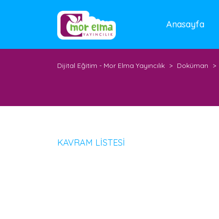
Anasayfa
Dijital Eğitim - Mor Elma Yayıncılık
>
Doküman
>
KAVRAM LİSTESİ