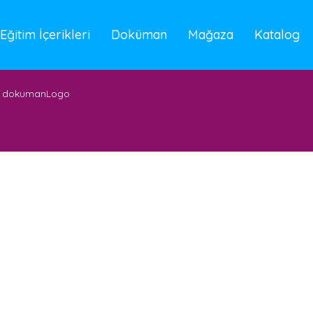
Eğitim İçerikleri
Doküman
Mağaza
Katalog
dokumanLogo