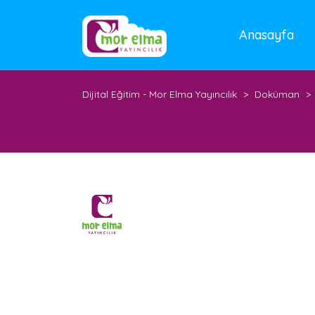
Anasayfa
Dijital Eğitim - Mor Elma Yayıncılık
>
Doküman
>