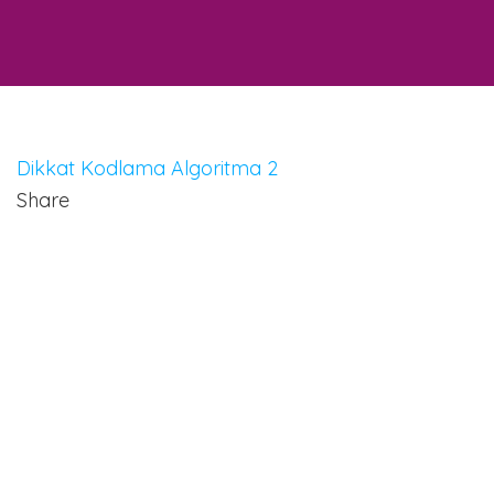
Dikkat Kodlama Algoritma 2
Share