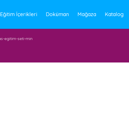
Eğitim İçerikleri
Doküman
Mağaza
Katalog
as-egitim-seti-min