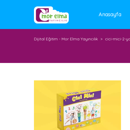
Anasayfa
Dijital Eğitim - Mor Elma Yayıncılık
>
cici-mici-2-y